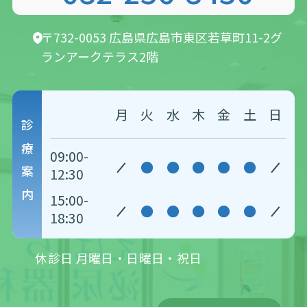
〒732-0053 広島県広島市東区若草町11-2
グ
ランアークテラス2階
月
火
水
木
金
土
日
診療案内
09:00-
●
●
●
●
●
12:30
15:00-
●
●
●
●
●
18:30
休診日 月曜日・日曜日・祝日