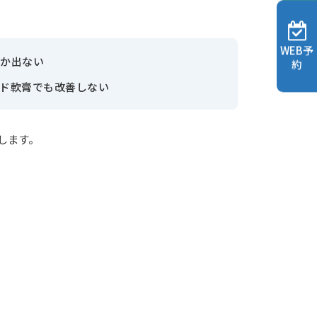
WEB予
なか出ない
約
ド軟膏でも改善しない
します。