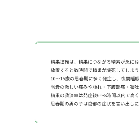
精巣捻転は、精巣につながる精索が急にね
放置すると数時間で精巣が壊死してしまう
10〜15歳の思春期に多く発症し、夜間睡
陰嚢の激しい痛みや腫れ・下腹部痛・嘔吐
精巣の救済率は発症後6〜8時間以内で高
思春期の男の子は陰部の症状を言い出しに