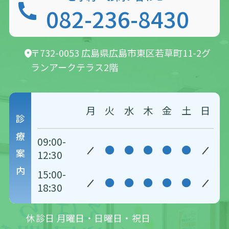
082-236-8430
〒732-0053 広島県広島市東区若草町11-2
グ
ランアークテラス2階
月
火
水
木
金
土
日
診療案内
09:00-
●
●
●
●
●
12:30
15:00-
●
●
●
●
●
18:30
休診日 月曜日・日曜日・祝日