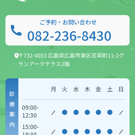
ご予約・お問い合わせ
082-236-8430
〒732-0053 広島県広島市東区若草町11-2
グ
ランアークテラス2階
月
火
水
木
金
土
日
診療案内
09:00-
●
●
●
●
●
12:30
15:00-
●
●
●
●
●
18:30